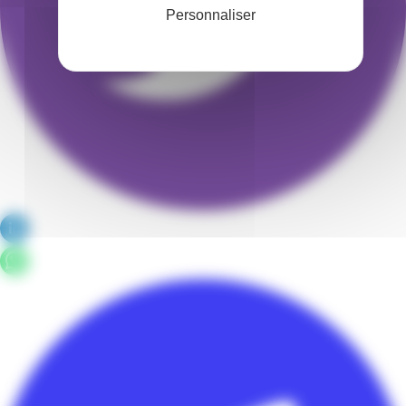
Personnaliser