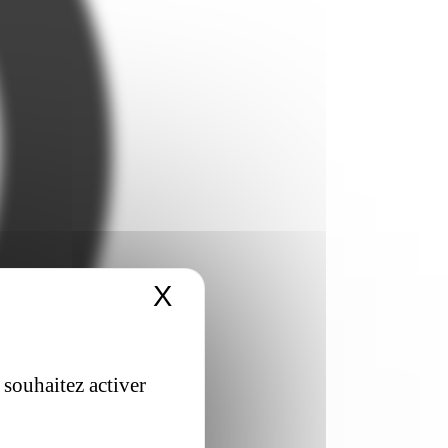
X
Masquer le bandeau 
 souhaitez activer