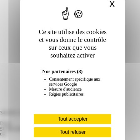
X
Masqu
Ce site utilise des cookies
et vous donne le contrôle
sur ceux que vous
souhaitez activer
Nos partenaires
(8)
Consentement spécifique aux
services Google
Mesure d'audience
Régies publicitaires
349,99 €
329,00 €
Tout accepter
Darty
SURFLINE SJG80A112VE
Tout refuser
9%