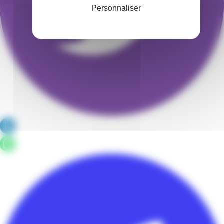
Personnaliser