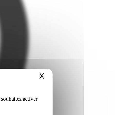
X
Masquer le bandeau 
 souhaitez activer