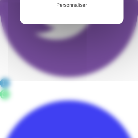
Personnaliser