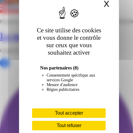
X
Masqu
Prospectus
LEADER PRICE
— valable du
14/08/2024
au
25/08/2024
Ce site utilise des cookies
Le moins cher !
et vous donne le contrôle
sur ceux que vous
Gagnez en pouvoir d'achat avec Leader Price !
souhaitez activer
Nos partenaires
(8)
Consentement spécifique aux
services Google
Mesure d'audience
Régies publicitaires
Tout accepter
Tout refuser