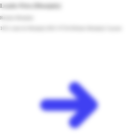
Leader Price
[Montjoly]
Remire-Montjoly
1051 route de Montjoly RD1 97354 Rémire-Montjoly Guyane