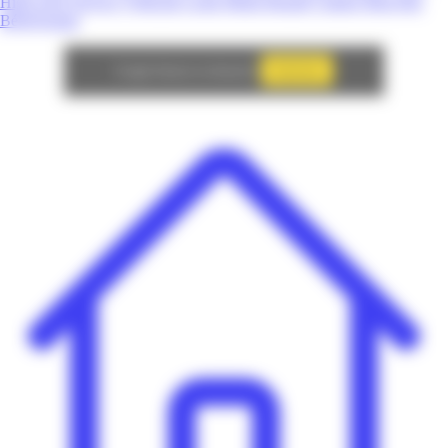
High-Tech
Service
Véhicule
Loisir
Mode
Beauté
Culture
Bien-être
Bébé/Enfant
Autoriser
Google Adsense est désactivé.