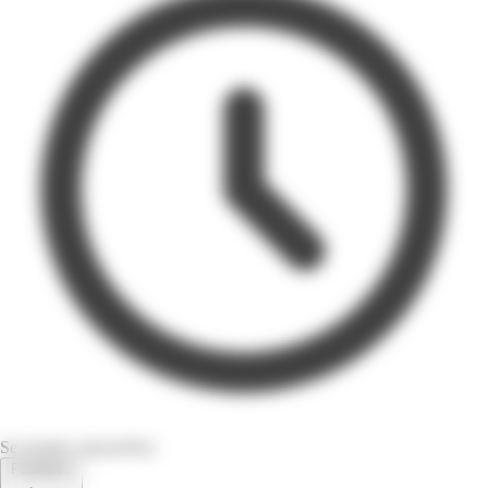
Se termine aujourd'hui
Feuilletez