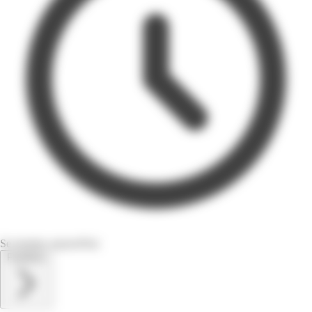
Se termine aujourd'hui
Feuilletez