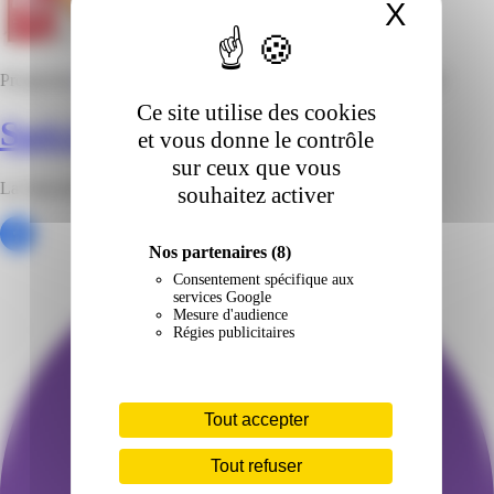
X
Masqu
Prospectus
HYPER U
— valable du
19/12/2022
au
31/12/2022
Ce site utilise des cookies
Spécial traiteur
et vous donne le contrôle
sur ceux que vous
La charcuterie festive !
souhaitez activer
Nos partenaires
(8)
Consentement spécifique aux
services Google
Mesure d'audience
Régies publicitaires
Tout accepter
Tout refuser