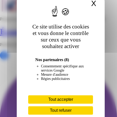
X
Masqu
Prospectus
HYPER U
— valable du
06/05/2026
au
17/05/2026
Ce site utilise des cookies
Économie en douceur
et vous donne le contrôle
sur ceux que vous
Profitez les offres du marché !
souhaitez activer
Nos partenaires
(8)
Consentement spécifique aux
services Google
Mesure d'audience
Régies publicitaires
Tout accepter
Tout refuser