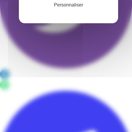
Personnaliser