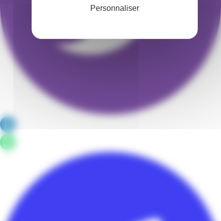
Personnaliser