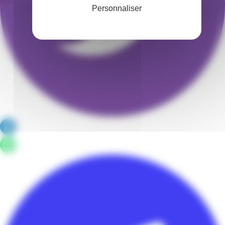
Personnaliser