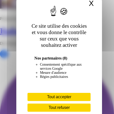
X
Masqu
Prospectus
GIFI
— valable du
15/10/2024
au
26/10/2024
Ce site utilise des cookies
Halloween
et vous donne le contrôle
sur ceux que vous
Des frissons à bon prix chez GiFi !
souhaitez activer
Nos partenaires
(8)
Consentement spécifique aux
services Google
Mesure d'audience
Régies publicitaires
Tout accepter
Tout refuser