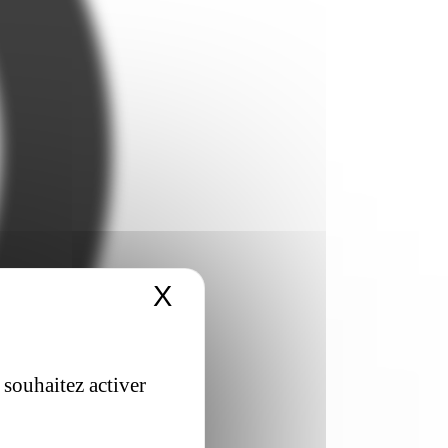
X
Masquer le bandeau 
 souhaitez activer