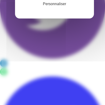
Personnaliser