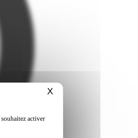
X
Masquer le bandeau 
 souhaitez activer