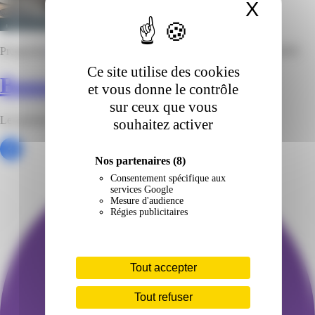
X
Masqu
Prospectus
MÉGABRIEL
— valable du
02/06/2025
au
15/06/2025
Ce site utilise des cookies
Bonne fête papa
et vous donne le contrôle
sur ceux que vous
Les promos Mégabriel !
souhaitez activer
Nos partenaires
(8)
Consentement spécifique aux
services Google
Mesure d'audience
Régies publicitaires
Tout accepter
Tout refuser