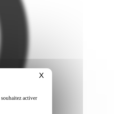
X
Masquer le bandeau 
 souhaitez activer