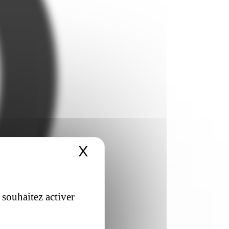
X
Masquer le bandeau 
 souhaitez activer