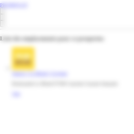
PROMOS.GF
Liste des emplacements pour ce prospectus
Supeco | Le Blond | Cayenne
Rond-point Le Blond 97300 Cayenne Guyane française
Voir