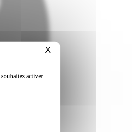
X
Masquer le bandeau 
 souhaitez activer