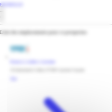
PROMOS.GF
Liste des emplacements pour ce prospectus
Hyper U | Collery | Cayenne
10 lotissement Collery 97300 Cayenne Guyane
Voir