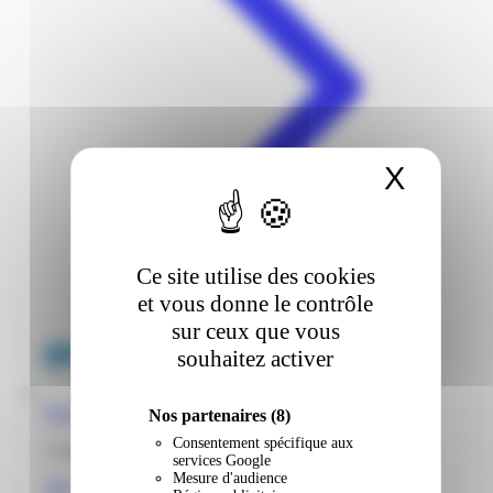
X
Masqu
Ce site utilise des cookies
et vous donne le contrôle
sur ceux que vous
souhaitez activer
Super U | Port | Saint-Laurent-Du-Maroni
Nos partenaires
(8)
Consentement spécifique aux
1 rue du Port 97320 Saint-Laurent du Maroni Guyane
services Google
Mesure d'audience
Voir