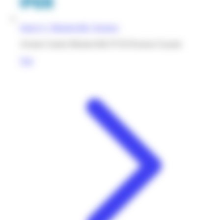
Super U | Monnerville | Kourou
Avenue Gaston Monnerville 97310 Kourou Guyane
Voir