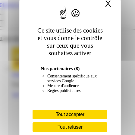
X
Masqu
PROMOS.GF
Ce site utilise des cookies
et vous donne le contrôle
Liste des emplacements pour ce prospectus
sur ceux que vous
souhaitez activer
Nos partenaires
(8)
Supeco | Le Blond | Cayenne
Consentement spécifique aux
services Google
Rond-point Le Blond 97300 Cayenne Guyane française
Mesure d'audience
Régies publicitaires
Voir
Tout accepter
Tout refuser