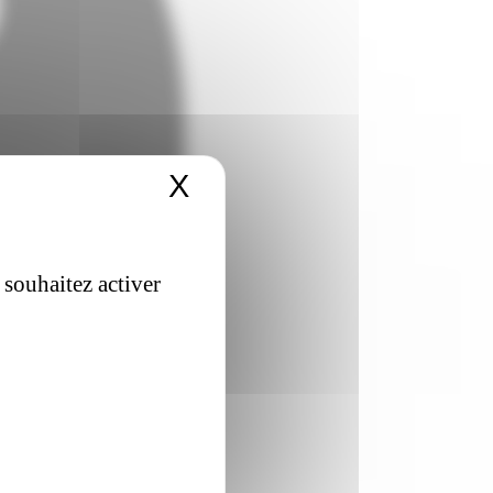
X
Masquer le bandeau 
 souhaitez activer