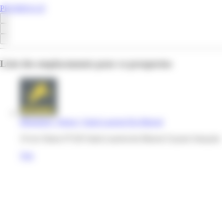
PROMOS.GF
Liste des emplacements pour ce prospectus
Mégabriel | Simon | Saint-Laurent-Du-Maroni
19 rue Simon 97320 Saint-Laurent-du-Maroni Guyane française
Voir