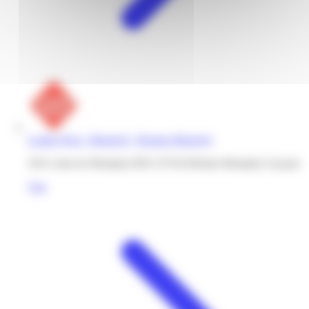
Leader Price | Montjoly | Remire-Montjoly
1051 route de Montjoly RD1 97354 Rémire-Montjoly Guyane
Voir