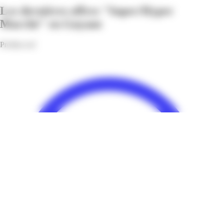
Les dernières offres "Super/Hyper
Marché" en Guyane
Profitez-en!