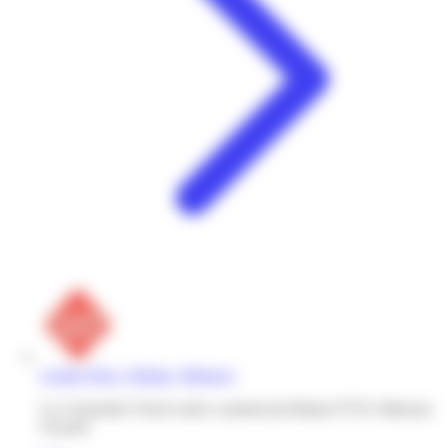
Leader Price | Balata | Matoury
La Cotonniére Nord centre commercial Balata 97351 Matoury
Guyane