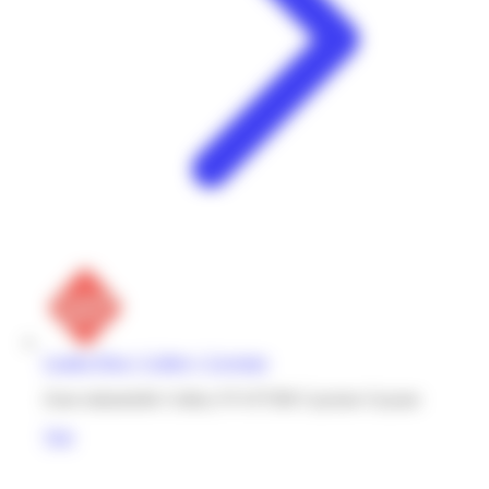
Leader Price | Collery | Cayenne
Zone industrielle Collery N°4 97300 Cayenne Guyane
Voir