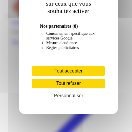
sur ceux que vous
souhaitez activer
Leader Price | Liberté | Cayenne
Nos partenaires
(8)
9 avenue de la Liberté 97300 Cayenne Guyane
Consentement spécifique aux
services Google
Voir
Mesure d'audience
Régies publicitaires
Tout accepter
Tout refuser
Personnaliser