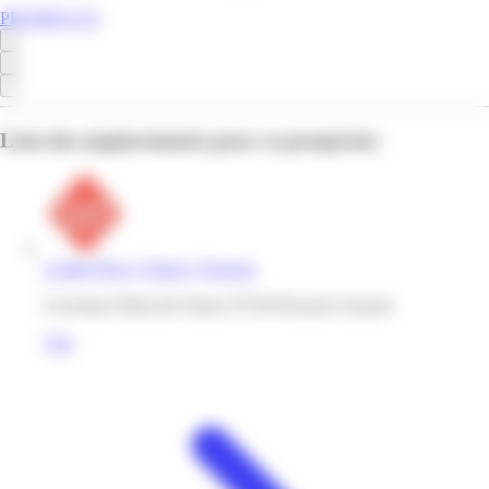
PROMOS.GF
Liste des emplacements pour ce prospectus
Leader Price | France | Kourou
6 avenues Henri de France 97310 Kourou Guyane
Voir