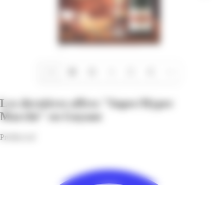
1/4
Les dernières offres "Super/Hyper
Marché" en Guyane
Profitez-en!