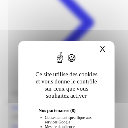
X
Masqu
Ce site utilise des cookies
et vous donne le contrôle
sur ceux que vous
souhaitez activer
Express Market | Baduel | Cayenne
Nos partenaires
(8)
2182 route Baduel 97300 Cayenne Guyane
Consentement spécifique aux
services Google
Voir
Mesure d'audience