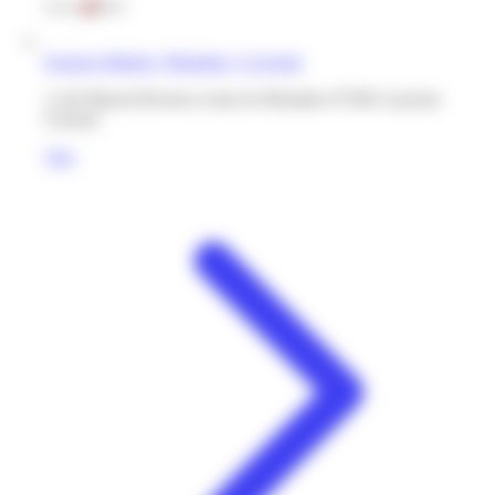
Express Market | Montabo | Cayenne
2 cité Massel Rivierez route de Montabo 97300 Cayenne
Guyane
Voir