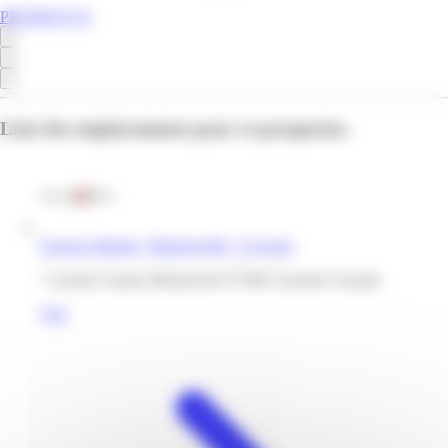
PROMOS.GF
Liste des emplacements pour ce prospectus
Express Market | Monnerville | Cayenne
7 avenue Gaston Monnervile 97300 Cayenne Guyane
Voir