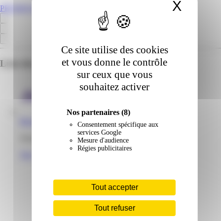
X
Masqu
PROMOS.GF
Ce site utilise des cookies
et vous donne le contrôle
Liste des emplacements pour ce prospectus
sur ceux que vous
souhaitez activer
Nos partenaires
(8)
Bricoceram | Terca | Matoury
Consentement spécifique aux
services Google
Zone Terca 97351 Matoury Guyane
Mesure d'audience
Régies publicitaires
Voir
Tout accepter
Tout refuser