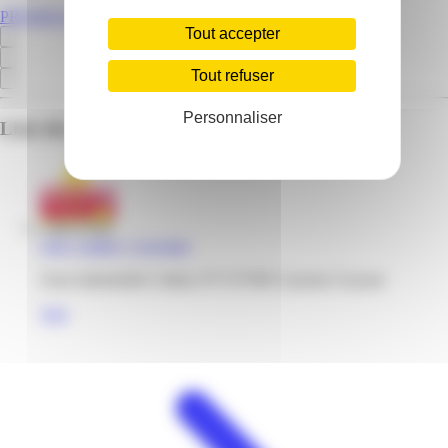
PROMOS.GF
Tout accepter
Tout refuser
Personnaliser
Liste des emplacements pour ce prospectus
Gifi | Collery | Cayenne
Zone industrielle Collery N°5 97300 Cayenne Guyane
Voir