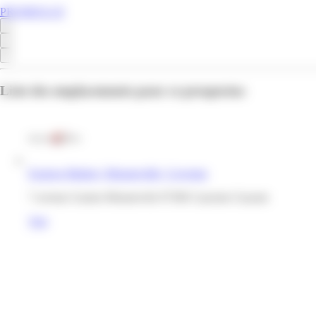
PROMOS.GF
Liste des emplacements pour ce prospectus
Express Market | Monnerville | Cayenne
7 avenue Gaston Monnervile 97300 Cayenne Guyane
Voir