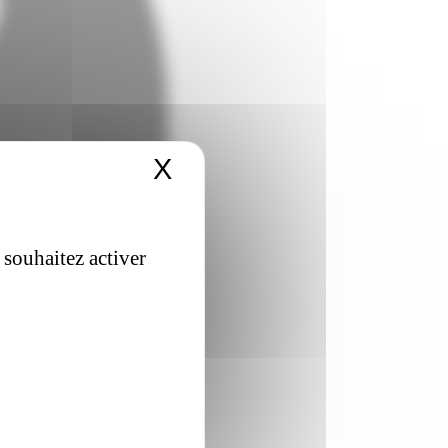
X
Masquer le bandeau 
 souhaitez activer