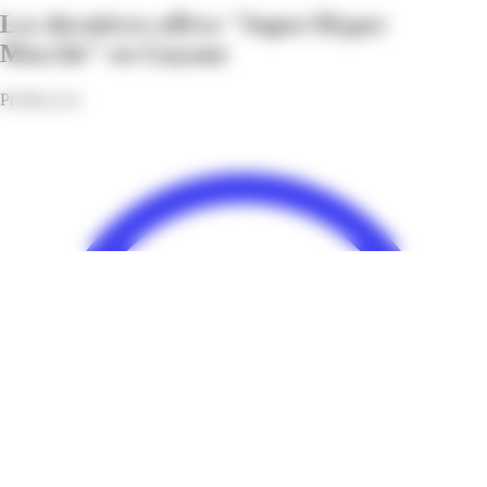
Les dernières offres "Super/Hyper
Marché" en Guyane
Profitez-en!