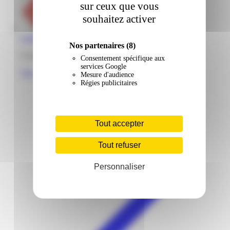
sur ceux que vous
souhaitez activer
Leader Price | Liberté | Cayenne
Nos partenaires
(8)
9 avenue de la Liberté 97300 Cayenne Guyane
Consentement spécifique aux
services Google
Voir
Mesure d'audience
Régies publicitaires
Tout accepter
Tout refuser
Personnaliser