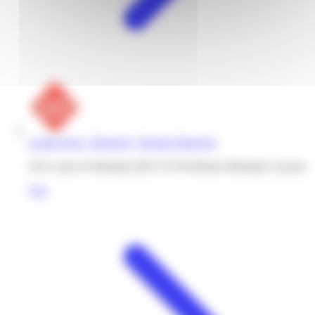
Leader Price | Montjoly | Remire-Montjoly
1051 route de Montjoly RD1 97354 Rémire-Montjoly Guyane
Voir