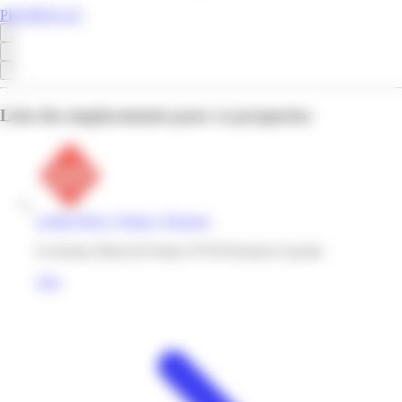
PROMOS.GF
Liste des emplacements pour ce prospectus
Leader Price | France | Kourou
6 avenues Henri de France 97310 Kourou Guyane
Voir