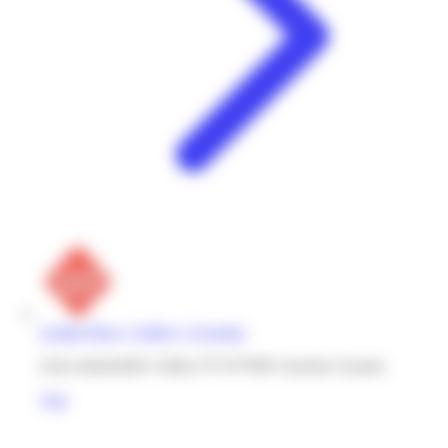
Leader Price | Collery | Cayenne
Zone industrielle Collery N°4 97300 Cayenne Guyane
Voir