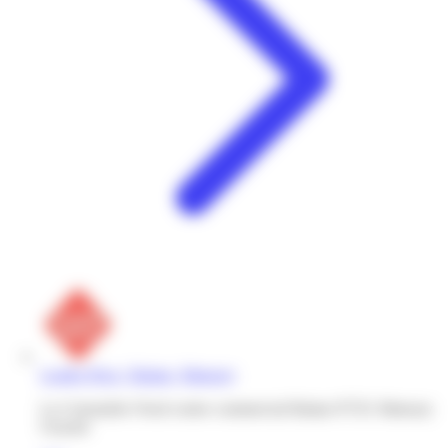
Leader Price | Balata | Matoury
La Cotonniére Nord centre commercial Balata 97351 Matoury
Guyane