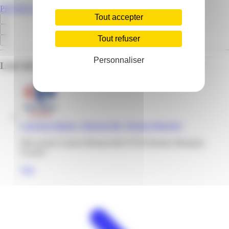
PROMOS.GF
Tout accepter
Tout refuser
Personnaliser
Liste des emplacements pour ce prospectus
Carrefour Market | Monnerville | Remire-Montjoly
950 avenue Gaston Monnerville 97354 Remire-Montjoly
Guyane
Voir