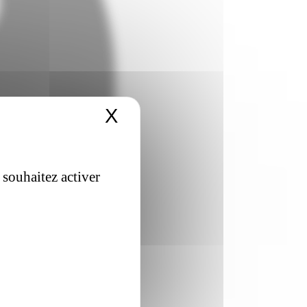
X
Masquer le bandeau 
 souhaitez activer