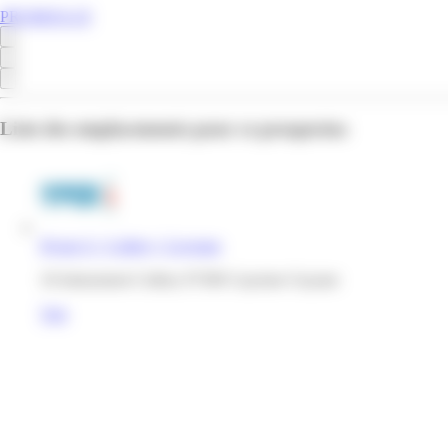
PROMOS.GF
Liste des emplacements pour ce prospectus
Hyper U | Collery | Cayenne
10 lotissement Collery 97300 Cayenne Guyane
Voir