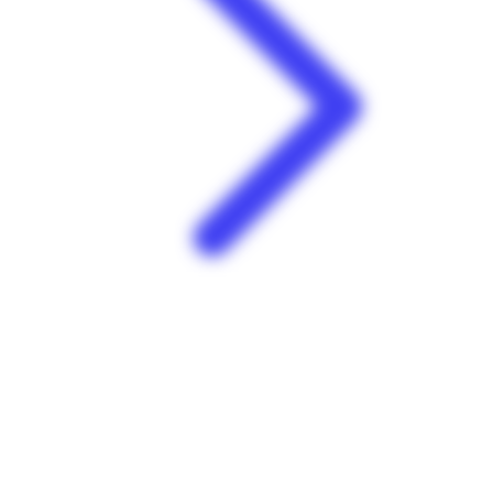
Conforama | Collery | Cayenne
Zone industrielle Collery N°1 97300 Cayenne Guyane