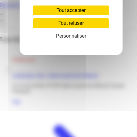
PROMOS.GF
Tout accepter
Tout refuser
Personnaliser
Liste des emplacements pour ce prospectus
Conforama | Bac | Saint-Laurent-Du-Maroni
13-15 rue du Bac 97320 Saint-Laurent du Maroni Guyane
Française
Voir