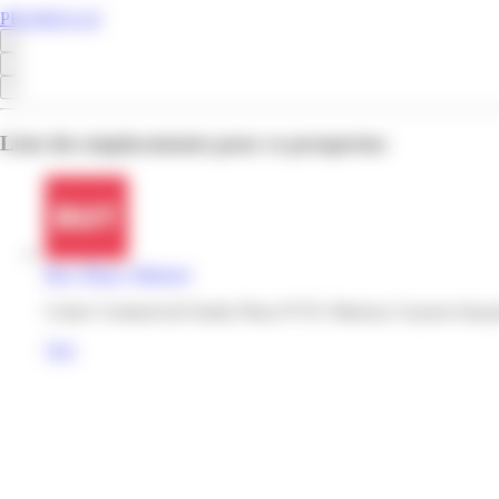
PROMOS.GF
Liste des emplacements pour ce prospectus
But | Plaza | Matoury
Centre Commercial Family Plaza 97351 Matoury Guyane frança
Voir