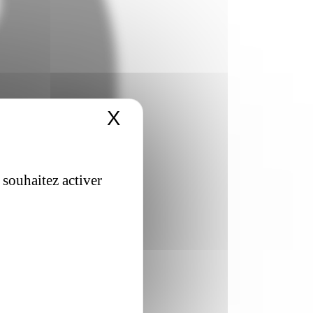
X
Masquer le bandeau 
 souhaitez activer