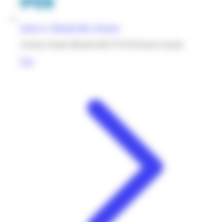
Super U | Monnerville | Kourou
Avenue Gaston Monnerville 97310 Kourou Guyane
Voir