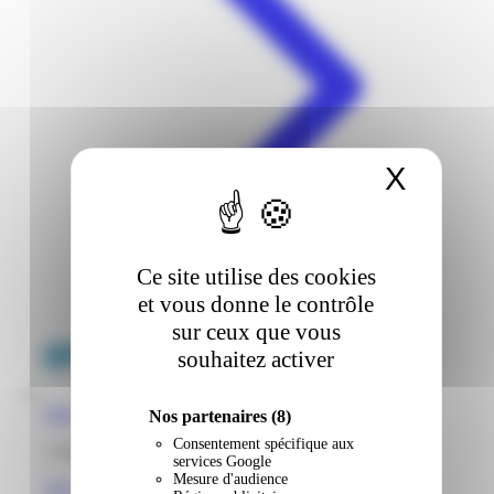
X
Masqu
Ce site utilise des cookies
et vous donne le contrôle
sur ceux que vous
souhaitez activer
Super U | Port | Saint-Laurent-Du-Maroni
Nos partenaires
(8)
Consentement spécifique aux
1 rue du Port 97320 Saint-Laurent du Maroni Guyane
services Google
Mesure d'audience
Voir