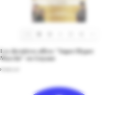
1/16
Les dernières offres "Super/Hyper
Marché" en Guyane
Profitez-en!