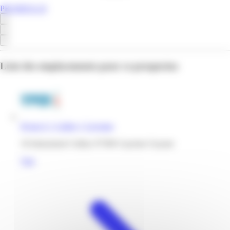
PROMOS.GF
Liste des emplacements pour ce prospectus
Hyper U | Collery | Cayenne
10 lotissement Collery 97300 Cayenne Guyane
Voir