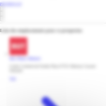
PROMOS.GF
Liste des emplacements pour ce prospectus
But | Plaza | Matoury
Centre Commercial Family Plaza 97351 Matoury Guyane
française
Voir