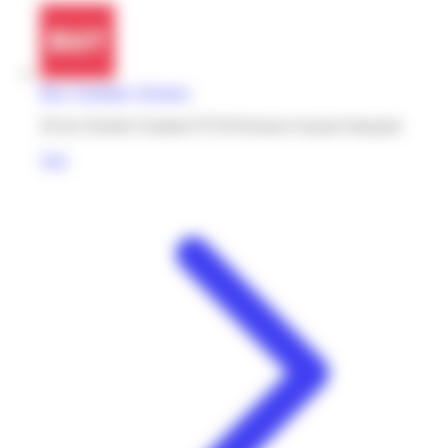
But | Gramme | Kourou
20 rue Zenobe Gramme 97310 Kourou Guyane française
Voir