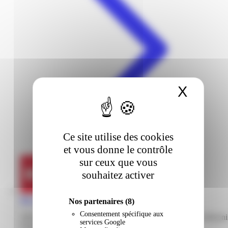
X
Masqu
Ce site utilise des cookies
et vous donne le contrôle
sur ceux que vous
souhaitez activer
But | Colomb | Saint-Laurent-Du-Maroni
Nos partenaires
(8)
Consentement spécifique aux
336 avenue Christophe Colomb 97320 Saint-Laurent-du-Maroni
services Google
Guyane française