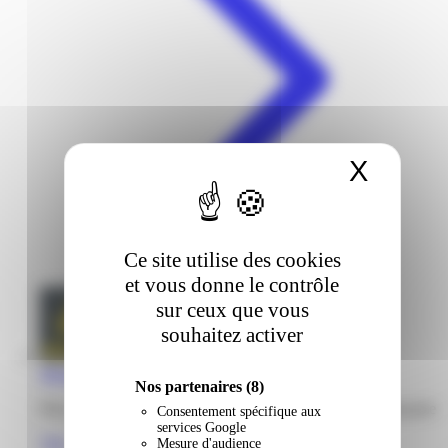
X
Masqu
Ce site utilise des cookies
et vous donne le contrôle
sur ceux que vous
souhaitez activer
Mégabriel | Place Du Vidé | Kourou
Nos partenaires
(8)
Place du Vidé quartier Awara 97310 Kourou Guyane française
Consentement spécifique aux
services Google
Voir
Mesure d'audience