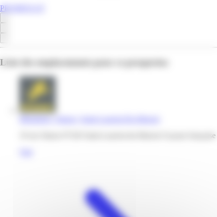
PROMOS.GF
Liste des emplacements pour ce prospectus
Mégabriel | Simon | Saint-Laurent-Du-Maroni
19 rue Simon 97320 Saint-Laurent-du-Maroni Guyane française
Voir