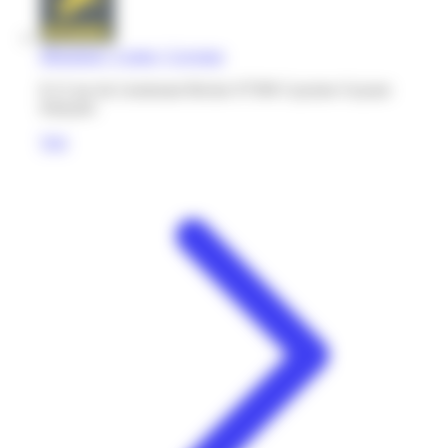
Mégabriel | Centre | Cayenne
8-12 rue du Lieutenant Becker 97300 Cayenne Guyane
française
Voir