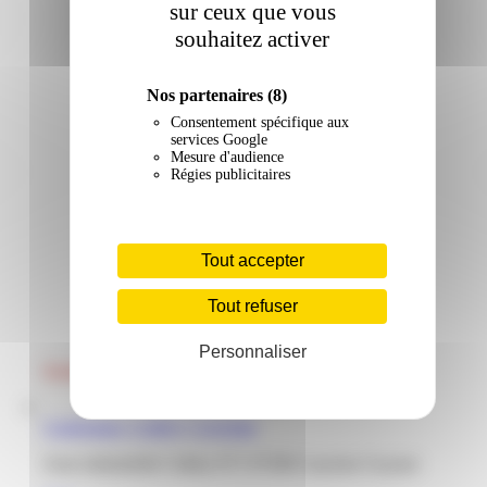
sur ceux que vous
souhaitez activer
Nos partenaires
(8)
Consentement spécifique aux
services Google
Mesure d'audience
Régies publicitaires
Tout accepter
Tout refuser
Personnaliser
Conforama | Collery | Cayenne
Zone industrielle Collery N°1 97300 Cayenne Guyane