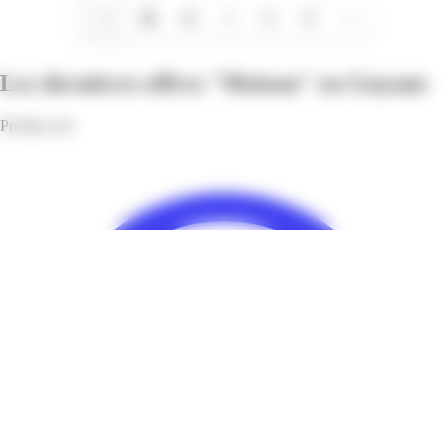
1/4
Les dernières offres "Maison" en Guyane
Profitez-en!