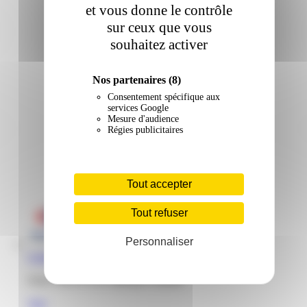
et vous donne le contrôle
sur ceux que vous
souhaitez activer
Nos partenaires
(8)
Consentement spécifique aux
services Google
Mesure d'audience
Régies publicitaires
Tout accepter
Tout refuser
Personnaliser
Carrefour | Terca | Matoury
Zone Terca 97351 Matoury Guyane
Voir