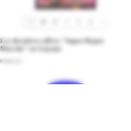
1/16
Les dernières offres "Super/Hyper
Marché" en Guyane
Profitez-en!