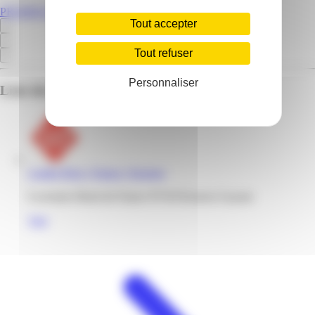
PROMOS.GF
Tout accepter
Tout refuser
Personnaliser
Liste des emplacements pour ce prospectus
Leader Price | France | Kourou
6 avenues Henri de France 97310 Kourou Guyane
Voir