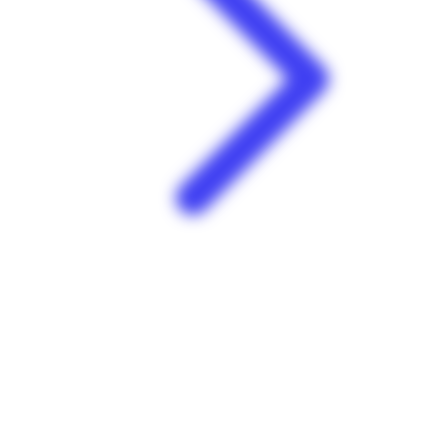
Leader Price | Balata | Matoury
La Cotonniére Nord centre commercial Balata 97351 Matoury
Guyane