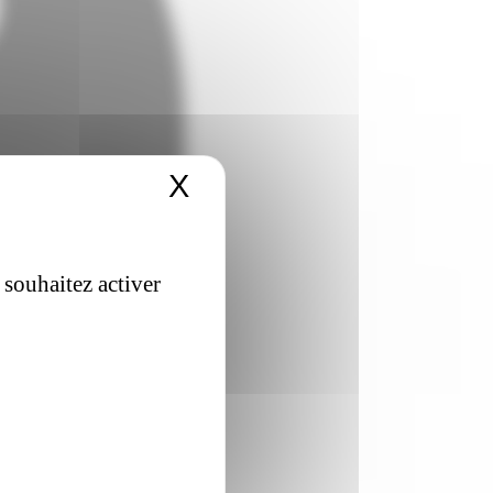
X
Masquer le bandeau 
 souhaitez activer