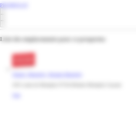
PROMOS.GF
Liste des emplacements pour ce prospectus
Thiriet | Montjoly | Remire-Montjoly
1051 route de Montjoly 97354 Rémire-Montjoly Guyane
Voir