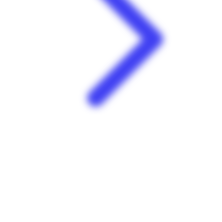
Leader Price | Balata | Matoury
La Cotonniére Nord centre commercial Balata 97351 Matoury
Guyane