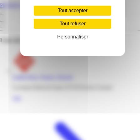
PROMOS.GF
Tout accepter
Tout refuser
Personnaliser
Liste des emplacements pour ce prospectus
Leader Price | France | Kourou
6 avenues Henri de France 97310 Kourou Guyane
Voir