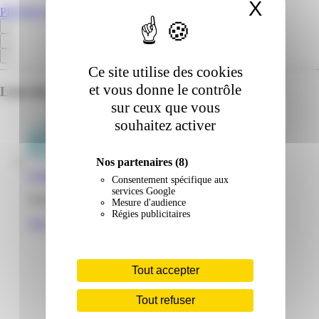
X
Masqu
PROMOS.GF
Ce site utilise des cookies
et vous donne le contrôle
Liste des emplacements pour ce prospectus
sur ceux que vous
souhaitez activer
Nos partenaires
(8)
Centrakor | Collery | Cayenne
Consentement spécifique aux
services Google
Zone de Collery 97300 Cayenne Guyane
Mesure d'audience
Régies publicitaires
Voir
Tout accepter
Tout refuser