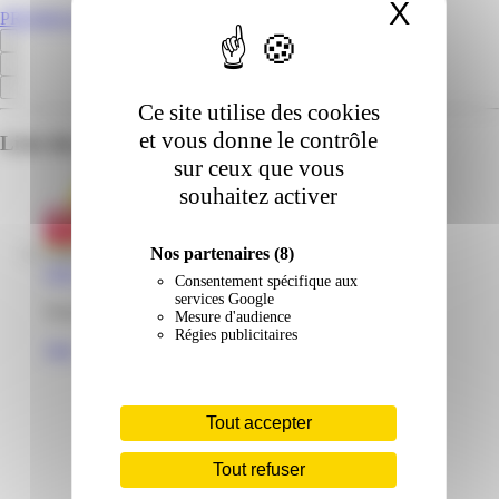
X
Masqu
PROMOS.GF
Ce site utilise des cookies
et vous donne le contrôle
Liste des emplacements pour ce prospectus
sur ceux que vous
souhaitez activer
Nos partenaires
(8)
Gifi | Collery | Cayenne
Consentement spécifique aux
services Google
Zone industrielle Collery N°5 97300 Cayenne Guyane
Mesure d'audience
Régies publicitaires
Voir
Tout accepter
Tout refuser