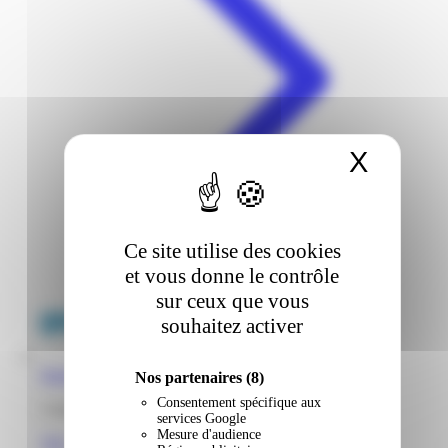
X
Masqu
Ce site utilise des cookies
et vous donne le contrôle
sur ceux que vous
souhaitez activer
Super U | Port | Saint-Laurent-Du-Maroni
Nos partenaires
(8)
Consentement spécifique aux
1 rue du Port 97320 Saint-Laurent du Maroni Guyane
services Google
Mesure d'audience
Voir