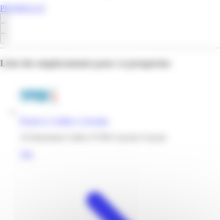
PROMOS.GF
Liste des emplacements pour ce prospectus
Hyper U | Collery | Cayenne
10 lotissement Collery 97300 Cayenne Guyane
Voir