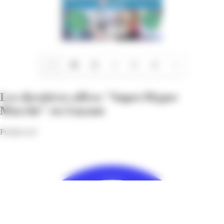
1/12
Les dernières offres "Super/Hyper
Marché" en Guyane
Profitez-en!