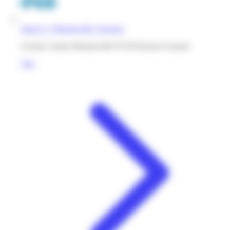
Super U | Monnerville | Kourou
Avenue Gaston Monnerville 97310 Kourou Guyane
Voir