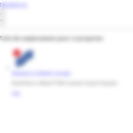
PROMOS.GF
Liste des emplacements pour ce prospectus
Intersport | Le Blond | Cayenne
Rond-Pont Le Blond 97300 Cayenne Guyane Française
Voir