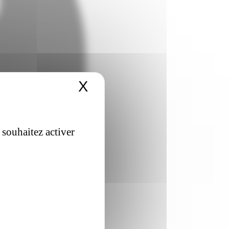
X
Masquer le bandeau 
 souhaitez activer