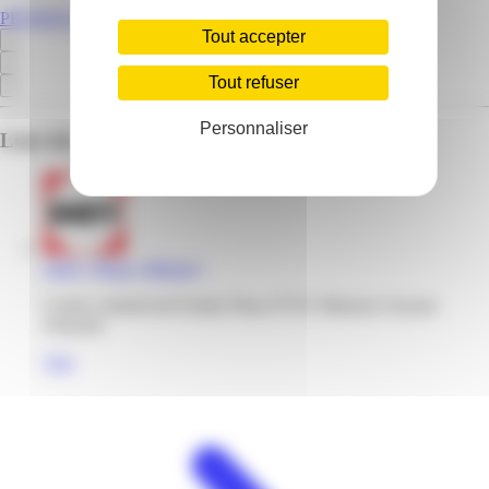
PROMOS.GF
Tout accepter
Tout refuser
Personnaliser
Liste des emplacements pour ce prospectus
Darty | Plaza | Matoury
Centre commercial Family Plaza 97351 Matoury Guyane
française
Voir