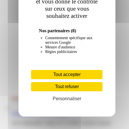
et vous donne le contrôle
sur ceux que vous
souhaitez activer
Nos partenaires
(8)
Consentement spécifique aux
services Google
Mesure d'audience
Régies publicitaires
Tout accepter
Tout refuser
Personnaliser
Conforama | Collery | Cayenne
Zone industrielle Collery N°1 97300 Cayenne Guyane