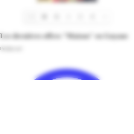
1/16
Les dernières offres "Maison" en Guyane
Profitez-en!