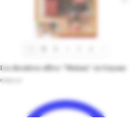
1/20
Les dernières offres "Maison" en Guyane
Profitez-en!