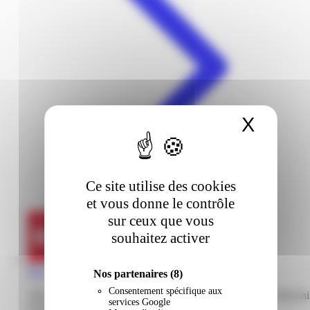
X
Masqu
Ce site utilise des cookies
et vous donne le contrôle
sur ceux que vous
souhaitez activer
But | Colomb | Saint-Laurent-Du-Maroni
Nos partenaires
(8)
Consentement spécifique aux
336 avenue Christophe Colomb 97320 Saint-Laurent-du-Maroni
services Google
Guyane française