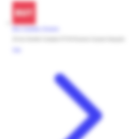
But | Gramme | Kourou
20 rue Zenobe Gramme 97310 Kourou Guyane française
Voir