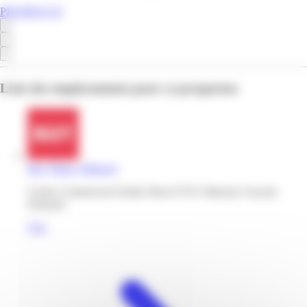
PROMOS.GF
Liste des emplacements pour ce prospectus
But | Plaza | Matoury
Centre Commercial Family Plaza 97351 Matoury Guyane
française
Voir