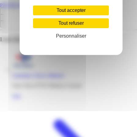
PROMOS.GF
Tout accepter
Tout refuser
Personnaliser
Liste des emplacements pour ce prospectus
Carrefour | Terca | Matoury
Zone Terca 97351 Matoury Guyane
Voir