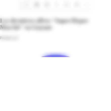
1/8
Les dernières offres "Super/Hyper
Marché" en Guyane
Profitez-en!