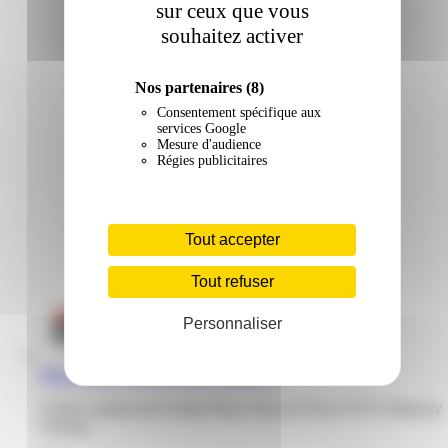
sur ceux que vous
souhaitez activer
Nos partenaires
(8)
Consentement spécifique aux
services Google
Mesure d'audience
Régies publicitaires
Tout accepter
Tout refuser
Personnaliser
Mega Stock | Family Plaza | Matoury
Centre commercial Family Plaza Zone de Terca 97351 Matoury
Guyane