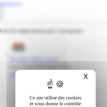
PROMOS.GF
Liste des emplacements pour ce prospectus
Mega Stock | Voltaire | Cayenne
Avenue Voltaire 97300 Cayenne Guyane
X
Masqu
Voir
Ce site utilise des cookies
et vous donne le contrôle