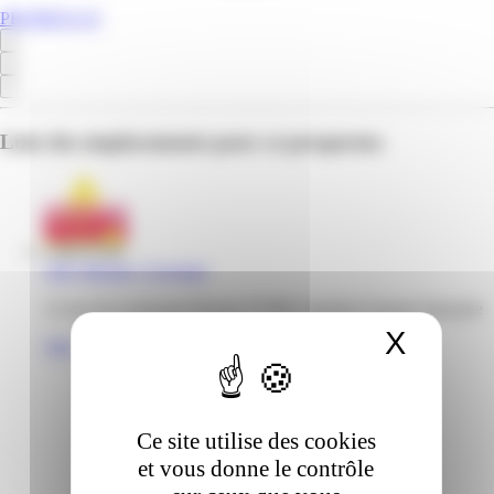
PROMOS.GF
Liste des emplacements pour ce prospectus
Gifi | Becker | Cayenne
12 rue du Lieutenant Becker 97300 Cayenne Guyane française
X
Masqu
Voir
Ce site utilise des cookies
et vous donne le contrôle