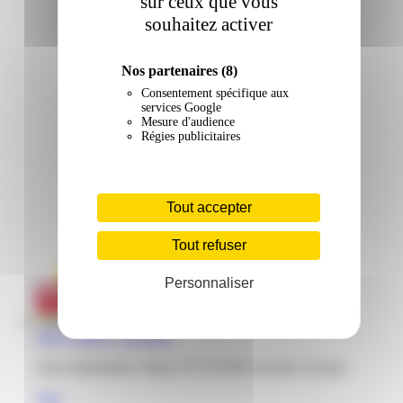
sur ceux que vous
souhaitez activer
Nos partenaires
(8)
Consentement spécifique aux
services Google
Mesure d'audience
Régies publicitaires
Tout accepter
Tout refuser
Personnaliser
Gifi | Collery | Cayenne
Zone industrielle Collery N°5 97300 Cayenne Guyane
Voir